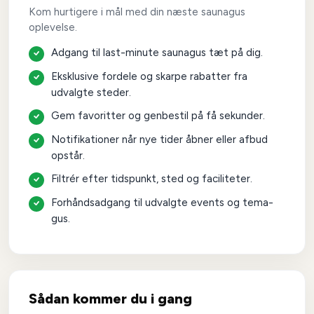
Kom hurtigere i mål med din næste saunagus
oplevelse.
Tilmeld vores
Adgang til last-minute saunagus tæt på dig.
nyhedsbrev
Eksklusive fordele og skarpe rabatter fra
udvalgte steder.
Invitationer til særlige saunagus events,
eksklusive tilbud og rabatter samt inspiration til
Gem favoritter og genbestil på få sekunder.
ro, velvære og balance.
Notifikationer når nye tider åbner eller afbud
DIt navn
opstår.
Filtrér efter tidspunkt, sted og faciliteter.
Email
Forhåndsadgang til udvalgte events og tema-
gus.
Tilmeld
Sådan kommer du i gang