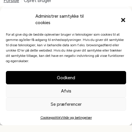
Forside
/
Opret bruger
Administrer samtykke til
cookies
For at give dig de bedste oplevelser bruger vi teknologier som cookies til at
gemme og/eller få adgang til enhedsoplysninger. Hvis du giver dit samtykke
til disse teknologier, kan vi behandle data som f.eks. browsingadfærd eller
unikke ID'er på dette websted. Hvis du ikke giver dit samtykke eller trækker
dit samtykke tilbage, kan det have en negativ indvirkning på visse funktioner
og egenskaber.
Saunagus
Godkend
Saunagus i Danmark
Saunagus i Sverige
Afvis
Saunagus i Norge
Se præferencer
Saunagus i Tyskland
Cookiepolitik
Vilkår og betingelser