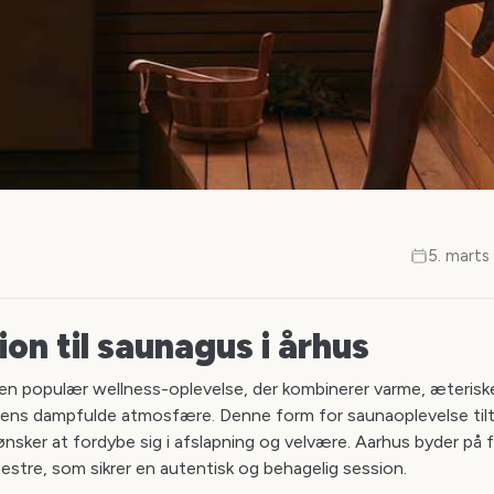
5. marts
ion til saunagus i århus
en populær wellness-oplevelse, der kombinerer varme, æteriske o
aens dampfulde atmosfære. Denne form for saunaoplevelse tilt
nsker at fordybe sig i afslapning og velvære. Aarhus byder på 
estre, som sikrer en autentisk og behagelig session.