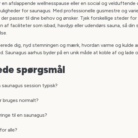
en afslappende wellnesspause eller en social og velduftende o
uligheder for saunagus. Med professionelle gusmestre og varier
 der passer til dine behov og ønsker. Tjek forskellige steder for
 af faciliteter som isbad, havdyp eller udendørs sauna, så din 
lse.
forberede dig, nyd stemningen og mærk, hvordan varme og kulde 
nd. Saunagus aarhus byder på en unik måde at koble af og lade op
lede spørgsmål
 saunagus session typisk?
er bruges normalt?
inge til en saunagus?
or alle?