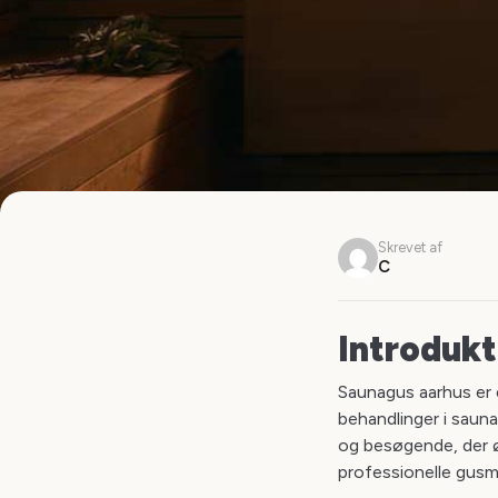
Skrevet af
C
Introdukt
Saunagus aarhus er 
behandlinger i saun
og besøgende, der ø
professionelle gusm