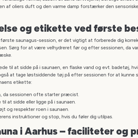
en af oliers duft og den varme damp forstærker den sensoriske
lse og etikette ved første b
n første saunagus-session, er det vigtigt at forberede dig korre
sen. Sørg for at være velhydreret før og efter sessionen, da va
væske.
e til at sidde på i saunaen, en flaske vand og evt. badetøj, hv
også at tage løstsiddende tøj på efter sessionen for at kunne 
ens etikette:
n, da sessionen ofte starter præcist.
il at sidde eller ligge på i saunaen.
øjt og respekter roen i saunaen.
rens instruktioner og stop, hvis du føler dig utilpas.
auna i Aarhus – faciliteter og 