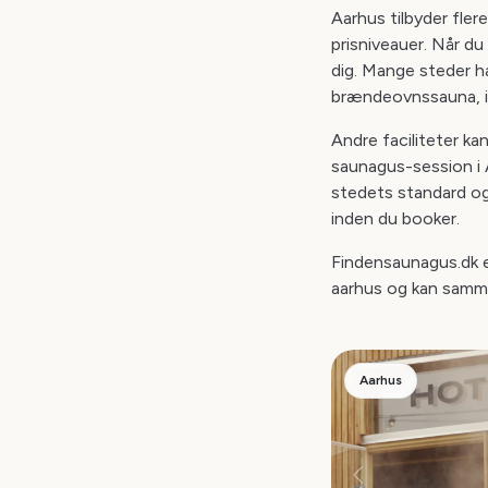
Aarhus tilbyder fler
prisniveauer. Når du 
dig. Mange steder h
brændeovnssauna, is
Andre faciliteter ka
saunagus-session i A
stedets standard og
inden du booker.
Findensaunagus.dk e
aarhus og kan sammen
Aarhus
Forrige