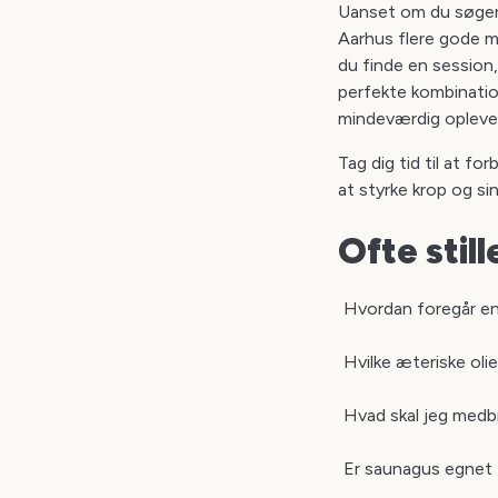
Uanset om du søger 
Aarhus flere gode m
du finde en session,
perfekte kombination
mindeværdig opleve
Tag dig tid til at 
at styrke krop og si
Ofte stil
Hvordan foregår en
Hvilke æteriske oli
Hvad skal jeg medbr
Er saunagus egnet f