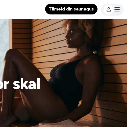
Tilmeld din saunagus
r skal