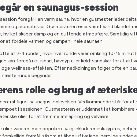
regår en saunagus-session
session foregår i en varm sauna, hvor en gusmester leder delt
arme og aromaterapi. Gusmesteren øser varmt vand blandet me
, hvilket skaber damp og en duftende atmosfære. Samtidig vi
r at fordele varmen og dampen i hele saunaen.
ofte af 2-4 runder, hvor hver runde varer omkring 10-15 minutte
en kan foregå i et isbad, havdyp eller koldtvandskar for at aktiv
g øge wellness-effekten. Efter nedkølningen følger ofte en pa
en næste runde begynder.
ens rolle og brug af æteriske
entral figur i saunagus-oplevelsen. Vedkommende står for at 
empoet i sessionen. Gusmesteren er uddannet i at kombinere 
eriske olier for at fremme afslapning og velvære.
 olier varierer, men populære valg inkluderer eukalyptus, pebe
ar forskellige formål, såsom at åbne luftvejene, berolige sindet e