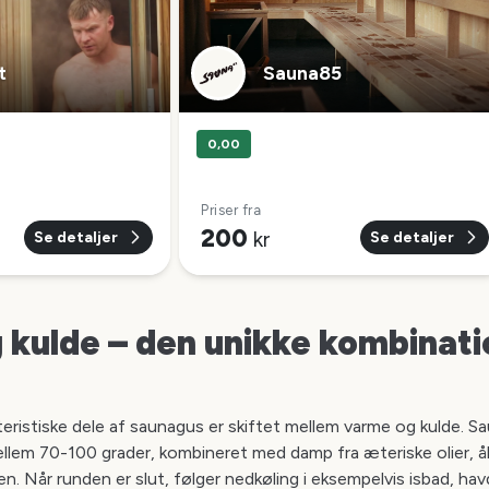
t
Sauna85
0,00
Priser fra
200
kr
Se detaljer
Se detaljer
kulde – den unikke kombinatio
teristiske dele af saunagus er skiftet mellem varme og kulde. S
llem 70-100 grader, kombineret med damp fra æteriske olier, 
en. Når runden er slut, følger nedkøling i eksempelvis isbad, hav