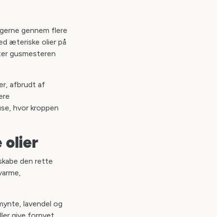
agerne gennem flere
d æteriske olier på
fter gusmesteren
r, afbrudt af
ere
use, hvor kroppen
 olier
skabe den rette
varme,
rmynte, lavendel og
ller give fornyet