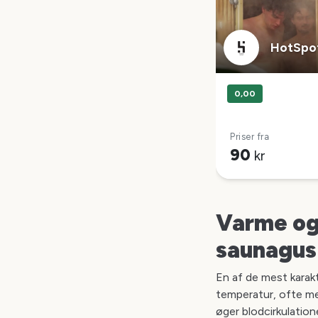
HotSpo
0,00
Priser fra
90
kr
Varme og 
saunagus
En af de mest karak
temperatur, ofte me
øger blodcirkulation