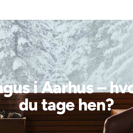
gus i Aarhus – hvo
du tage hen?