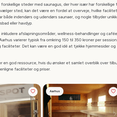
e forskellige steder med saunagus, der hver især har forskellige f
vælger sted, kan det være en fordel at overveje, hvilke facilitet
ar både indendørs og udendørs saunaer, og nogle tilbyder unik
bad eller havdyp.
n inkludere afslapningsområder, wellness-behandlinger og caféer
arhus varierer typisk fra omkring 150 til 350 kroner per sessio
 faciliteter. Det kan være en god idé at tjekke hjemmesider og 
r en god ressource, hvis du ønsker et samlet overblik over ti
ligne faciliteter og priser.
Aarhus
Næste
Forrige