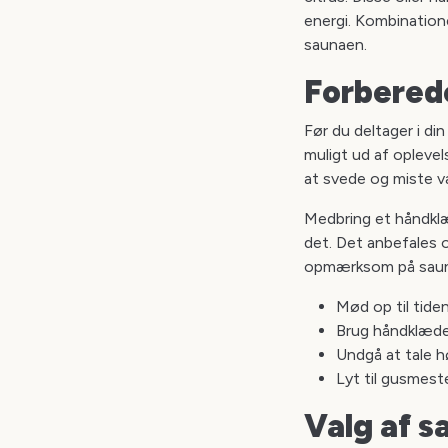
energi. Kombination
saunaen.
Forberede
Før du deltager i di
muligt ud af oplevel
at svede og miste 
Medbring et håndklæd
det. Det anbefales 
opmærksom på sauna
Mød op til tide
Brug håndklæde t
Undgå at tale h
Lyt til gusmeste
Valg af s