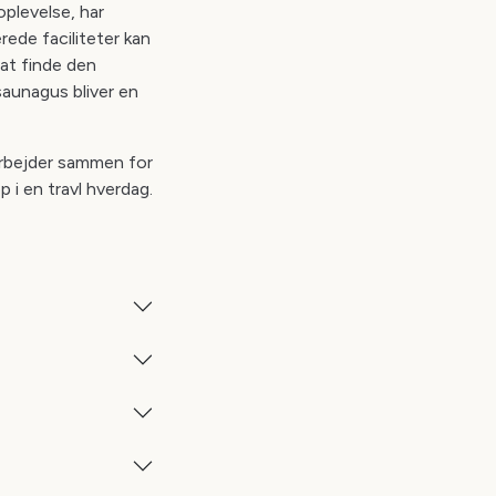
plevelse, har
ede faciliteter kan
 at finde den
saunagus bliver en
arbejder sammen for
 i en travl hverdag.