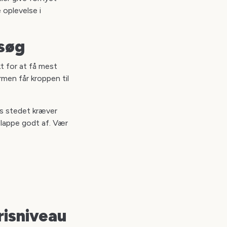
 oplevelse i
esøg
kt for at få mest
rmen får kroppen til
is stedet kræver
slappe godt af. Vær
prisniveau