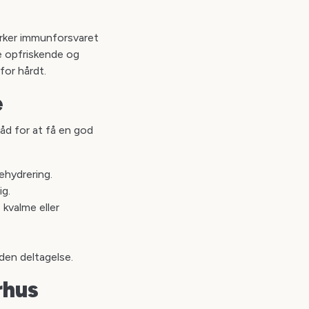
tyrker immunforsvaret
e opfriskende og
for hårdt.
e
råd for at få en god
ehydrering.
ig.
 kvalme eller
den deltagelse.
rhus