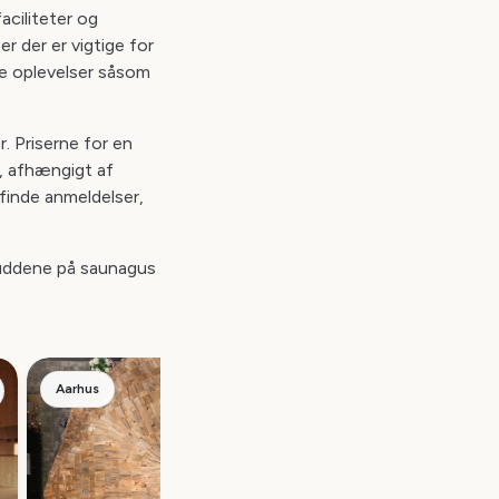
aciliteter og
er der er vigtige for
ke oplevelser såsom
. Priserne for en
n, afhængigt af
finde anmeldelser,
lbuddene på saunagus
Aarhus
Aarhus
Næste
Forrige