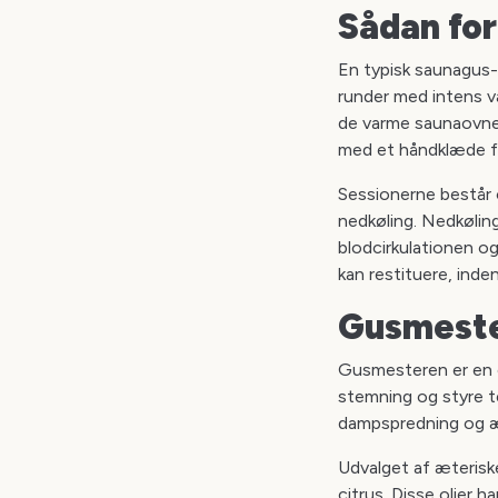
Sådan fo
En typisk saunagus-
runder med intens v
de varme saunaovne
med et håndklæde fo
Sessionerne består 
nedkøling. Nedkøling
blodcirkulationen o
kan restituere, ind
Gusmester
Gusmesteren er en c
stemning og styre t
dampspredning og æt
Udvalget af æteriske
citrus. Disse olier h