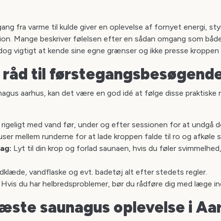
ng fra varme til kulde giver en oplevelse af fornyet energi, s
ion. Mange beskriver følelsen efter en sådan omgang som båd
dog vigtigt at kende sine egne grænser og ikke presse kroppen 
 råd til førstegangsbesøgend
unagus aarhus, kan det være en god idé at følge disse praktiske 
 rigeligt med vand før, under og efter sessionen for at undgå d
ser mellem runderne for at lade kroppen falde til ro og afkøle s
ag:
Lyt til din krop og forlad saunaen, hvis du føler svimmelhed,
klæde, vandflaske og evt. badetøj alt efter stedets regler.
Hvis du har helbredsproblemer, bør du rådføre dig med læge in
næste saunagus oplevelse i Aa