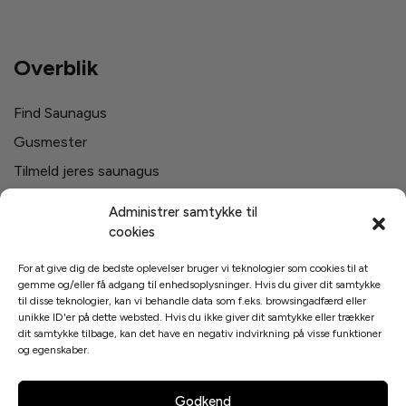
Overblik
Find Saunagus
Gusmester
Tilmeld jeres saunagus
Firma saunagus
Administrer samtykke til
Svømmehaller i Danmark
cookies
For at give dig de bedste oplevelser bruger vi teknologier som cookies til at
gemme og/eller få adgang til enhedsoplysninger. Hvis du giver dit samtykke
Links
til disse teknologier, kan vi behandle data som f.eks. browsingadfærd eller
unikke ID'er på dette websted. Hvis du ikke giver dit samtykke eller trækker
dit samtykke tilbage, kan det have en negativ indvirkning på visse funktioner
Cookies og Privatpolitik
og egenskaber.
Saunagus Blog
Godkend