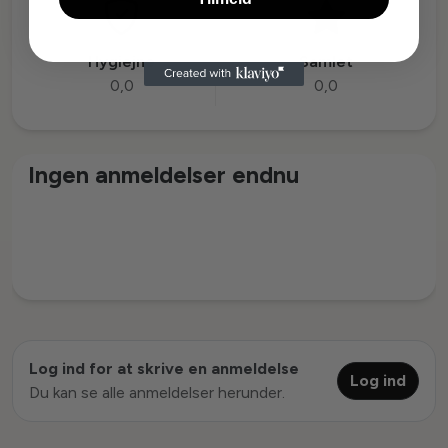
Hygiejne
Samlet
0,0
0,0
Ingen anmeldelser endnu
Log ind for at skrive en anmeldelse
Log ind
Du kan se alle anmeldelser herunder.