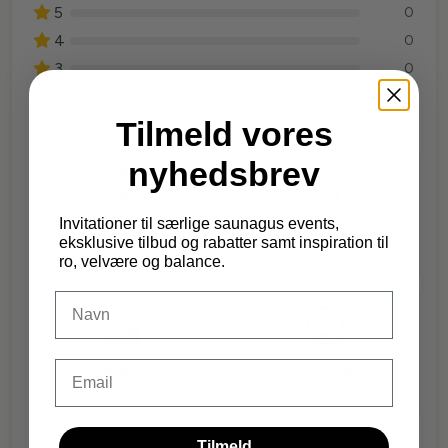
5
0
4
0
3
0
2
0
1
Tilmeld vores
0
nyhedsbrev
Invitationer til særlige saunagus events,
Sauna
Koldtvandsbad
eksklusive tilbud og rabatter samt inspiration til
0,0
0,0
ro, velvære og balance.
DIt navn
Email
Gusmester
Stemning
0,0
0,0
Tilmeld