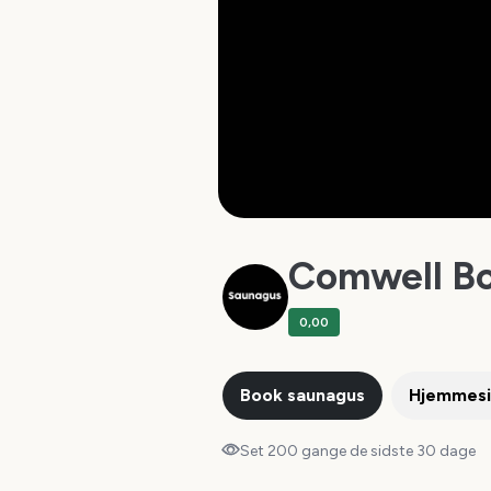
Comwell B
0,00
Book saunagus
Hjemmes
Set 200 gange de sidste 30 dage