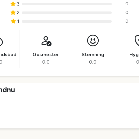
3
0
2
0
1
0
andsbad
Gusmester
Stemning
Hyg
0
0,0
0,0
0
endnu