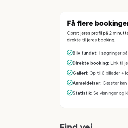
Få flere bookinger
Opret jeres profil på 2 minutte
direkte til jeres booking.
Bliv fundet:
I søgninger på
Direkte booking:
Link til 
Galleri:
Op til 6 billeder + 
Anmeldelser:
Gæster kan 
Statistik:
Se visninger og kl
Find vej