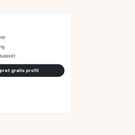
rer
ing
luderet
pret gratis profil