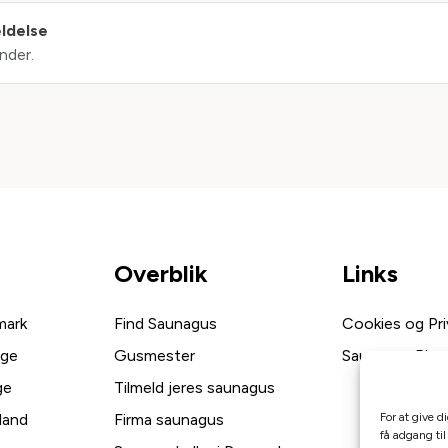
eldelse
nder.
Overblik
Links
mark
Find Saunagus
Cookies og Priv
ige
Gusmester
Saunagus Blog
ge
Tilmeld jeres saunagus
land
Firma saunagus
For at give d
få adgang til