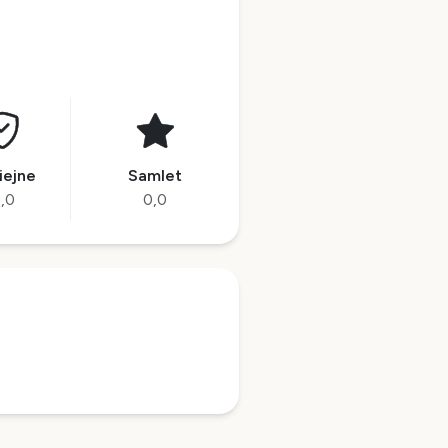
iejne
Samlet
,0
0,0