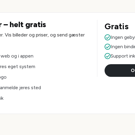
 – helt gratis
Gratis
r. Vis billeder og priser, og send gæster
Ingen geby
Ingen bind
 web og i appen
Support ink
jeres eget system
O
logo
anmelde jeres sted
ik