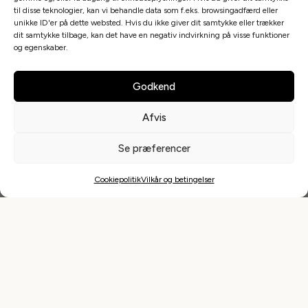
til disse teknologier, kan vi behandle data som f.eks. browsingadfærd eller
Saunagus i Sverige
unikke ID'er på dette websted. Hvis du ikke giver dit samtykke eller trækker
dit samtykke tilbage, kan det have en negativ indvirkning på visse funktioner
Saunagus i Norge
og egenskaber.
Saunagus i Tyskland
1
resultater
Godkend
Sorter
Afvis
Overblik
Greve
Se præferencer
Find Saunagus
Gusmester
Cookiepolitik
Vilkår og betingelser
Tilmeld jeres saunagus
Forrige
Næst
Firma saunagus
Svømmehaller i Danmark
Træk Vejret
Links
0,00