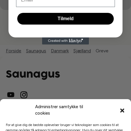
Tilmeld
Leaflet
|
©
Mapbox
©
OpenStreetMap
Forside
/
Saunagus
/
Danmark
/
Sjælland
/
Greve
Administrer samtykke til
cookies
Saunagus
For at give dig de bedste oplevelser bruger vi teknologier som cookies til at
Saunagus i Danmark
gemme og/eller få adgang til enhedsoplysninger. Hvis du giver dit samtykke