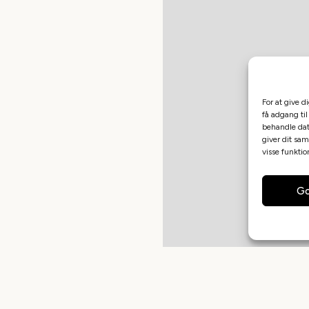
For at give d
få adgang til
behandle dat
giver dit sam
visse funkti
Go