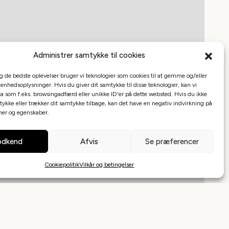
Administrer samtykke til cookies
ig de bedste oplevelser bruger vi teknologier som cookies til at gemme og/eller
 enhedsoplysninger. Hvis du giver dit samtykke til disse teknologier, kan vi
a som f.eks. browsingadfærd eller unikke ID'er på dette websted. Hvis du ikke
tykke eller trækker dit samtykke tilbage, kan det have en negativ indvirkning på
oner og egenskaber.
dkend
Afvis
Se præferencer
Cookiepolitik
Vilkår og betingelser
Leaflet
|
©
Mapbox
©
OpenStreetMap