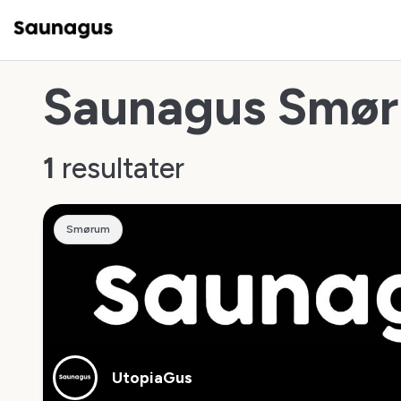
Saunagus Smø
1
resultater
Smørum
UtopiaGus