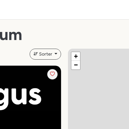
rum
Sorter
+
−