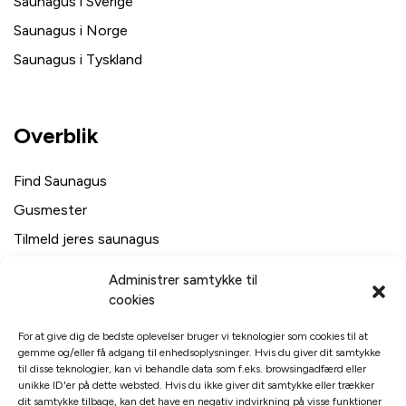
Saunagus i Sverige
Saunagus i Norge
Saunagus i Tyskland
Overblik
Find Saunagus
Gusmester
Tilmeld jeres saunagus
Firma saunagus
Administrer samtykke til
Svømmehaller i Danmark
cookies
For at give dig de bedste oplevelser bruger vi teknologier som cookies til at
gemme og/eller få adgang til enhedsoplysninger. Hvis du giver dit samtykke
Links
til disse teknologier, kan vi behandle data som f.eks. browsingadfærd eller
unikke ID'er på dette websted. Hvis du ikke giver dit samtykke eller trækker
dit samtykke tilbage, kan det have en negativ indvirkning på visse funktioner