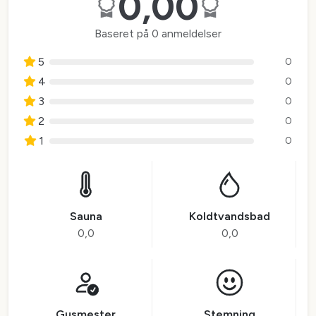
0,00
Baseret på 0 anmeldelser
5
0
4
0
3
0
2
0
1
0
Sauna
Koldtvandsbad
0,0
0,0
Gusmester
Stemning