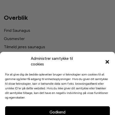
Overblik
Find Saunagus
Gusmester
Tilmeld jeres saunagus
Firma saunagus
Administrer samtykke til
Svømmehaller i Danmark
cookies
For at give dig de bedste oplevelser bruger vi teknologier som cookies til at
gemme og/eller få adgang til enhedsoplysninger. Hvis du giver dit samtykke
Links
til disse teknologier, kan vi behandle data som f.eks. browsingadfærd eller
unikke ID'er på dette websted. Hvis du ikke giver dit samtykke eller trækker
dit samtykke tilbage, kan det have en negativ indvirkning på visse funktioner
Cookies og Privatpolitik
og egenskaber.
Saunagus Blog
Godkend