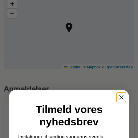
+
−
Leaflet
|
©
Mapbox
©
OpenStreetMap
Anmeldelser
Tilmeld vores
0,00
nyhedsbrev
Baseret på 0 anmeldelser
Invitationer til særlige saunagus events,