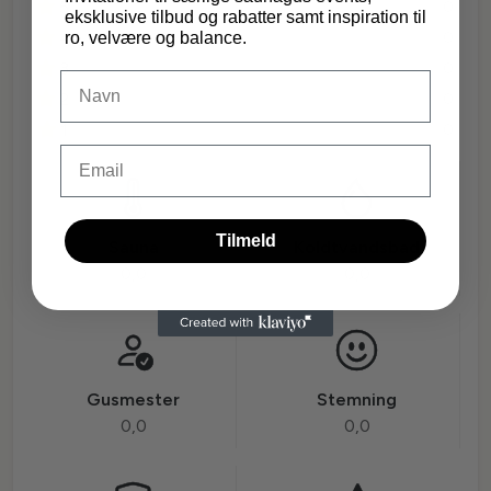
5
0
eksklusive tilbud og rabatter samt inspiration til
4
ro, velvære og balance.
0
3
0
DIt navn
2
0
1
0
Email
Tilmeld
Sauna
Koldtvandsbad
0,0
0,0
Gusmester
Stemning
0,0
0,0