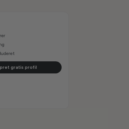
rer
ing
luderet
pret gratis profil