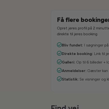
Få flere bookinger
Opret jeres profil på 2 minutte
direkte til jeres booking.
Bliv fundet:
I søgninger på
Direkte booking:
Link til 
Galleri:
Op til 6 billeder + 
Anmeldelser:
Gæster kan 
Statistik:
Se visninger og kl
Find vej