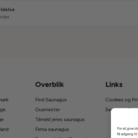
eldelse
nder.
Overblik
Links
mark
Find Saunagus
Cookies og Priv
ige
Gusmester
Saunagus Blog
ge
Tilmeld jeres saunagus
land
Firma saunagus
For at give d
få adgang til