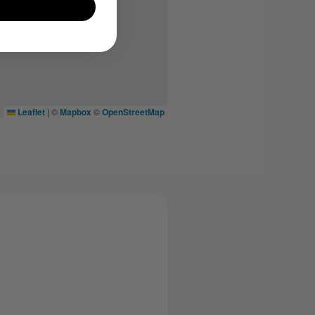
Leaflet
|
©
Mapbox
©
OpenStreetMap