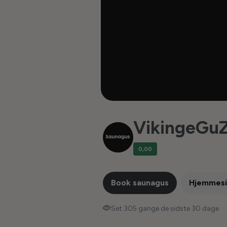
VikingeGu
0,00
Book saunagus
Hjemmes
Set 305 gange de sidste 30 dage