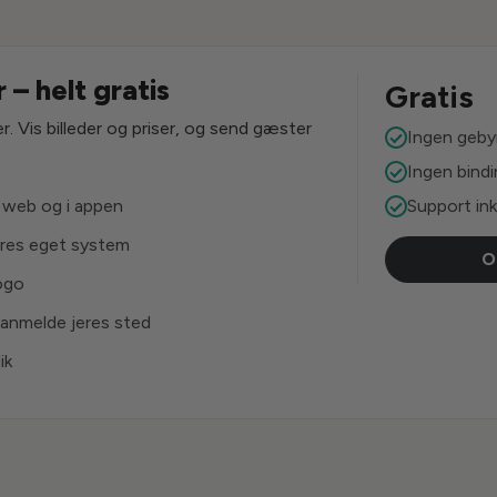
 – helt gratis
Gratis
r. Vis billeder og priser, og send gæster
Ingen geby
Ingen bind
 web og i appen
Support ink
jeres eget system
O
logo
anmelde jeres sted
ik