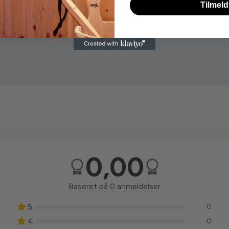
Tilmeld
0,00
Baseret på 0 anmeldelser
5
0
4
0