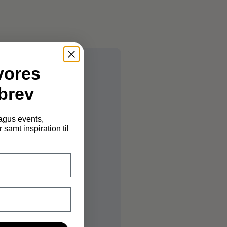
vores
brev
nagus events,
 samt inspiration til