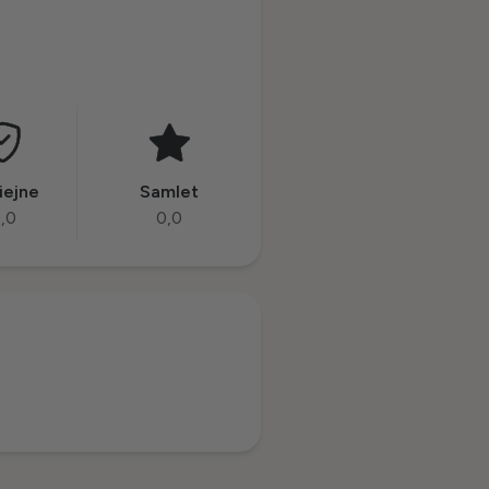
iejne
Samlet
,0
0,0