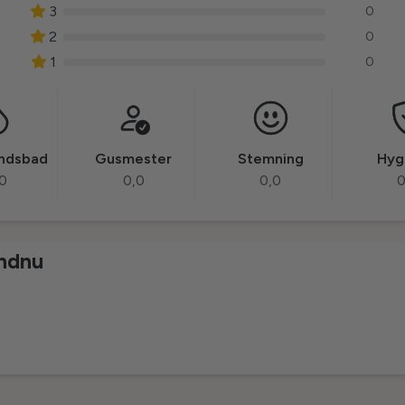
3
0
2
0
1
0
andsbad
Gusmester
Stemning
Hyg
0
0,0
0,0
0
endnu