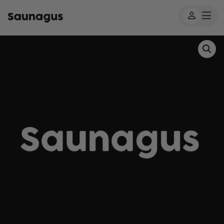
Forside
/
Produkter
/
Recovery Scandinavia
/ Dampsauna –
Recovery Scandinavia