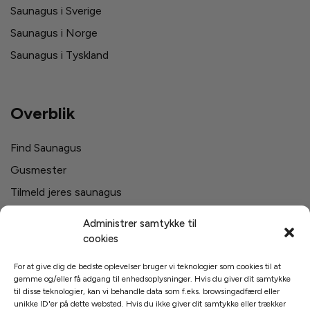
Saunagus i Sverige
Saunagus i Norge
Saunagus i Tyskland
Overblik
Find Saunagus
Gusmester
Tilmeld jeres saunagus
Firma saunagus
Administrer samtykke til
Svømmehaller i Danmark
cookies
For at give dig de bedste oplevelser bruger vi teknologier som cookies til at
gemme og/eller få adgang til enhedsoplysninger. Hvis du giver dit samtykke
Links
til disse teknologier, kan vi behandle data som f.eks. browsingadfærd eller
unikke ID'er på dette websted. Hvis du ikke giver dit samtykke eller trækker