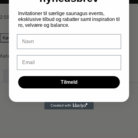
Invitationer til særlige saunagus events,
2.599,00
kr.
eksklusive tilbud og rabatter samt inspiration til
ro, velvære og balance.
DIt navn
Køb nu
Kategorier:
Produkter
,
Recovery Scandinavia
Email
Beskrivelse
Tilmeld