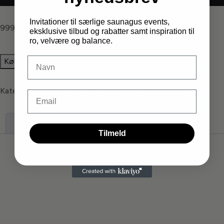
Invitationer til særlige saunagus events,
999,00
kr.
eksklusive tilbud og rabatter samt inspiration til
ro, velvære og balance.
DIt navn
Køb nu
Kategorier:
Isbad
,
Produkter
,
Recovery Scandinavia
Email
Beskrivelse
Tilmeld