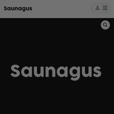
Forside
/
Produkter
/
Isbad
/ Isbad Premium – Recovery
Scandinavia