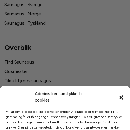
Saunagus i Sverige
Saunagus i Norge
Saunagus i Tyskland
Overblik
Find Saunagus
Gusmester
Tilmeld jeres saunagus
Firma saunagus
Administrer samtykke til
Svømmehaller i Danmark
cookies
For at give dig de bedste oplevelser bruger vi teknologier som cookies til at
gemme og/eller få adgang til enhedsoplysninger. Hvis du giver dit samtykke
Links
til disse teknologier, kan vi behandle data som f.eks. browsingadfærd eller
unikke ID'er på dette websted. Hvis du ikke giver dit samtykke eller trækker