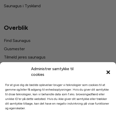
Saunagus i Tyskland
Overblik
Find Saunagus
Gusmester
Tilmeld jeres saunagus
Firma saunagus
Administrer samtykke til
Svømmehaller i Danmark
cookies
For at give dig de bedste oplevelser bruger vi teknologier som cookies til at
gemme og/eller få adgang til enhedsoplysninger. Hvis du giver dit samtykke
Links
til disse teknologier, kan vi behandle data som f.eks. browsingadfærd eller
unikke ID'er på dette websted. Hvis du ikke giver dit samtykke eller trækker
dit samtykke tilbage, kan det have en negativ indvirkning på visse funktioner
Cookies og Privatpolitik
og egenskaber.