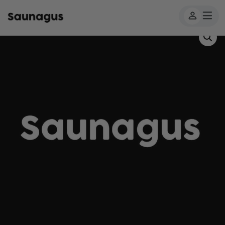
Forside
/
Produkter
/
Saunagut
/ Saunagut iskugle i træ