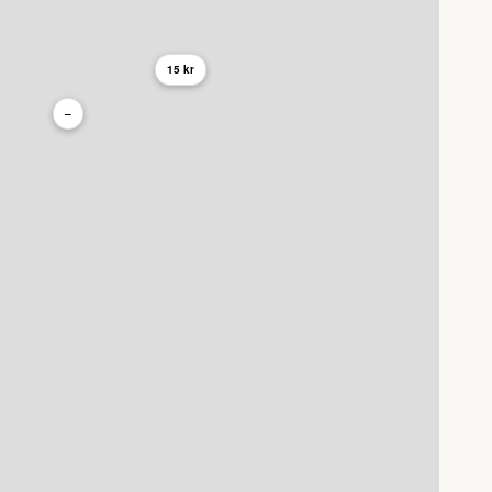
15 kr
–