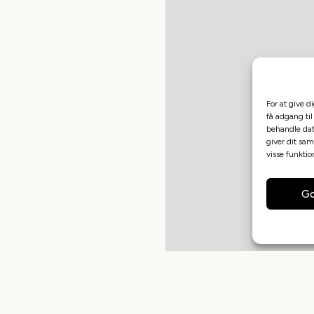
For at give d
få adgang til
behandle dat
giver dit sam
visse funkti
Go