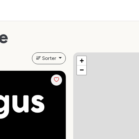
e
Sorter
+
−