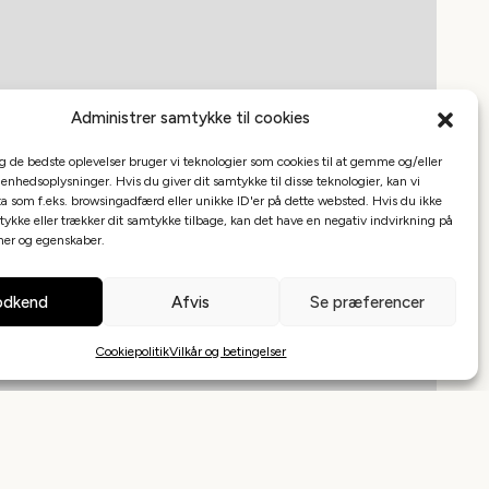
Administrer samtykke til cookies
ig de bedste oplevelser bruger vi teknologier som cookies til at gemme og/eller
 enhedsoplysninger. Hvis du giver dit samtykke til disse teknologier, kan vi
a som f.eks. browsingadfærd eller unikke ID'er på dette websted. Hvis du ikke
tykke eller trækker dit samtykke tilbage, kan det have en negativ indvirkning på
oner og egenskaber.
dkend
Afvis
Se præferencer
Cookiepolitik
Vilkår og betingelser
Leaflet
|
©
Mapbox
©
OpenStreetMap