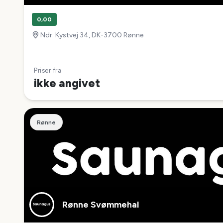
0,00
Ndr. Kystvej 34, DK-3700 Rønne
Priser fra
ikke angivet
Rønne
Rønne Svømmehal