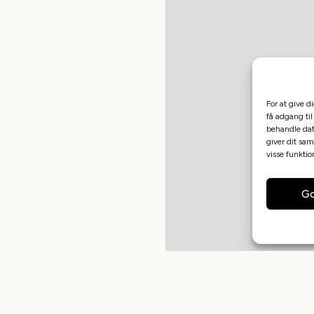
For at give d
få adgang til
behandle dat
giver dit sam
visse funkti
Go