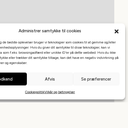
Administrer samtykke til cookies
ig de bedste oplevelser bruger vi teknologier som cookies til at gemme og/eller
 enhedsoplysninger. Hvis du giver dit samtykke til disse teknologier, kan vi
a som f.eks. browsingadfærd eller unikke ID'er på dette websted. Hvis du ikke
tykke eller trækker dit samtykke tilbage, kan det have en negativ indvirkning på
oner og egenskaber.
dkend
Afvis
Se præferencer
Cookiepolitik
Vilkår og betingelser
Leaflet
|
©
Mapbox
©
OpenStreetMap