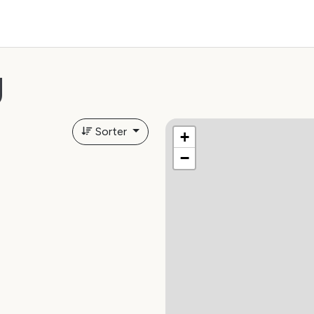
g
Sorter
+
−