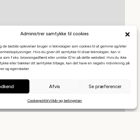
Administrer samtykke til cookies
ig de bedste oplevelser bruger vi teknologier som cookies til at gemme og/eller
 enhedsoplysninger. Hvis du giver dit samtykke til disse teknologier, kan vi
a som f.eks. browsingadfærd eller unikke ID'er på dette websted. Hvis du ikke
tykke eller trækker dit samtykke tilbage, kan det have en negativ indvirkning på
oner og egenskaber.
dkend
Afvis
Se præferencer
Cookiepolitik
Vilkår og betingelser
Leaflet
|
©
Mapbox
©
OpenStreetMap