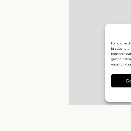
For at give d
få adgang til
behandle dat
giver dit sam
visse funkti
Go