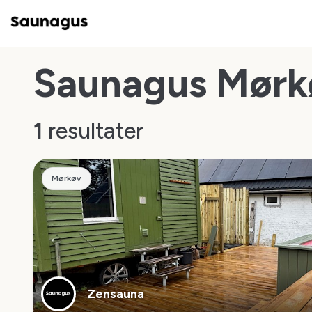
Saunagus Mørk
1
resultater
Mørkøv
Zensauna