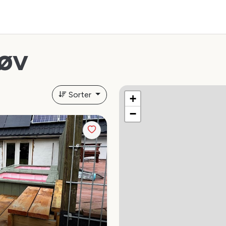
øv
Sorter
+
−