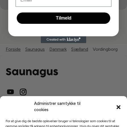
Tilmeld
Leaflet
|
©
Mapbox
©
OpenStreetMap
Forside
/
Saunagus
/
Danmark
/
Sjælland
/
Vordingborg
Administrer samtykke til
cookies
Saunagus
For at give dig de bedste oplevelser bruger vi teknologier som cookies til at
Saunagus i Danmark
gemme og/eller få adgang til enhedsoplysninger. Hvis du giver dit samtykke