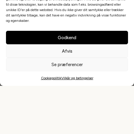
til disse teknologier, kan vi behandle data som f.eks. browsingadfærd eller
Saunagus i Sverige
unikke ID'er på dette websted. Hvis du ikke giver dit samtykke eller trækker
dit samtykke tilbage, kan det have en negativ indvirkning på visse funktioner
Saunagus i Norge
og egenskaber.
Saunagus i Tyskland
Godkend
1
resultater
Sorter
Afvis
Overblik
Se præferencer
Find Saunagus
Gusmester
Cookiepolitik
Vilkår og betingelser
Tilmeld jeres saunagus
Firma saunagus
Svømmehaller i Danmark
DGI Huset Vordingborg
Links