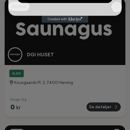
Herning
Saunagus
DGI HUSET
Saunagus i Danmark
Saunagus i Sverige
0,00
Saunagus i Norge
Kousgaards Pl. 3, 7400 Herning
Saunagus i Tyskland
Priser fra
0
kr
Overblik
Se detaljer
Find Saunagus