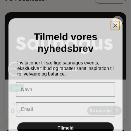
Tilmeld vores
nyhedsbrev
Invitationer til særlige saunagus events,
eksklusive tilbud og rabatter samt inspiration til
Gribskov svømmehal
ro, velvære og balance.
DIt navn
0,00
Email
Priser fra
0
kr
Se detaljer
Tilmeld
Leaflet
|
© MapTiler & OpenStreetMap