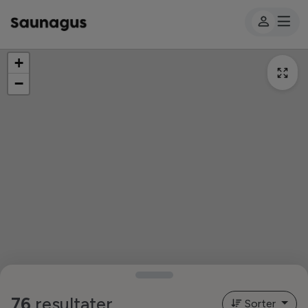
+
−
76
resultater
Sorter